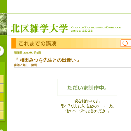
開催日 2005年7月9日
『
相田みつを先生との出逢い
』
講師／丸山 隆司